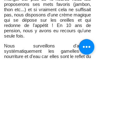
proposerons ses mets favoris (jambon,
thon etc...) et si vraiment cela ne suffisait
pas, nous disposons d'une crème magique
qui se dépose sur les oreilles et qui
redonne de l'appétit ! En 10 ans de
pension, nous y avons eu recours qu'une
seule fois.
Nous surveillons d'ailleurs
systématiquement les gamelles de
nourriture et d'eau car elles sont le reflet du
bien être et de la santé de votre chat.
Découvrir l'élevage
Pension professionnelle
Chemin de Cornely 01630 Peron France 01 Ain Rhône-Alpes
Déclarée à la DDPP
Certificat de capacité n° 01-334 ccd
Secours animalier
N° de siret : 80336345600028
Formation Nutriconseils du Docteur Devaux
Vétérinaire référent :
Docteur Revillard à Chatillon en Michaille (01)
Médiateur de la consommation auprès du SNPCC :
CM2C.NET 14 rue Saint Jean 75017 Paris
www.mediateurprofessionchienchat.fr