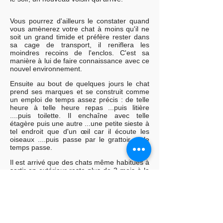
Vous pourrez d'ailleurs le constater quand
vous amènerez votre chat à moins qu'il ne
soit un grand timide et préfère rester dans
sa cage de transport, il reniflera les
moindres recoins de l'enclos. C'est sa
manière à lui de faire connaissance avec ce
nouvel environnement.
Ensuite au bout de quelques jours le chat
prend ses marques et se construit comme
un emploi de temps assez précis : de telle
heure à telle heure repas ...puis litière
....puis toilette. Il enchaîne avec telle
étagère puis une autre ...une petite sieste à
tel endroit que d'un œil car il écoute les
oiseaux ....puis passe par le grattoir et le
temps passe.
Il est arrivé que des chats même habitués à
sortir en extérieur reste plus de 3 mois à la
pension. Aucun d'eux n'a déprimé sur la
durée. Une fois le moment de stress des
débuts passé, le chat se détend et se crée
une nouvelle petite vie.
La notion du temps et des jours qui passent