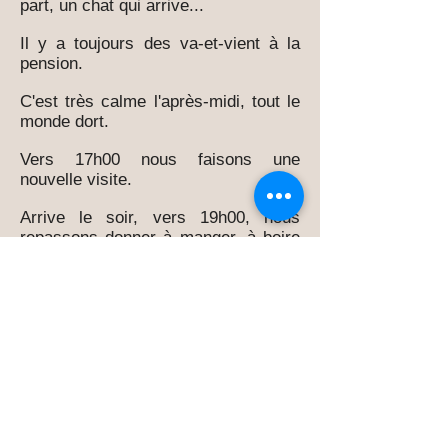
part, un chat qui arrive...
Il y a toujours des va-et-vient à la
pension.
C'est très calme l'après-midi, tout le
monde dort.
Vers 17h00 nous faisons une
nouvelle visite.
Arrive le soir, vers 19h00, nous
repassons donner à manger, à boire
et nettoyer les litières si besoin.
C'est souvent le moment des
nouvelles, des photos, des caresses,
des jeux ... puis c'est l'extinction des
feux....mais le chat lui ne dort pas.
Il entame sa longue veillée....quand
nous passons parfois les observer
en fin de soirée, nous les trouvons